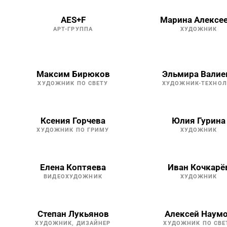
AES+F
Марина Алексе
АРТ-ГРУППА
ХУДОЖНИК
Максим Бирюков
Эльмира Валие
ХУДОЖНИК ПО СВЕТУ
ХУДОЖНИК-ТЕХНОЛ
Ксения Горчева
Юлия Гурина
ХУДОЖНИК ПО ГРИМУ
ХУДОЖНИК
Елена Коптяева
Иван Кочкарё
ВИДЕОХУДОЖНИК
ХУДОЖНИК
Степан Лукьянов
Алексей Наум
ХУДОЖНИК, ДИЗАЙНЕР
ХУДОЖНИК ПО СВЕ