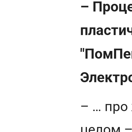
– Проц
пласти
"ПомПей
Электр
– … про
целом –