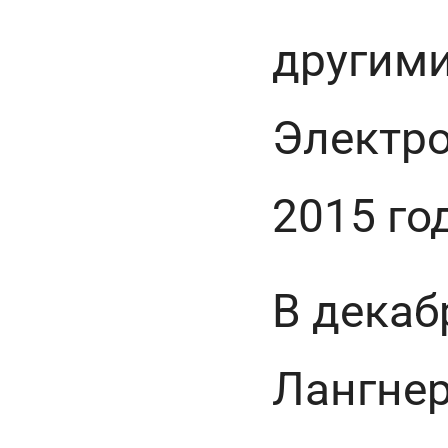
другими
Электро
2015 го
В декаб
Лангнер