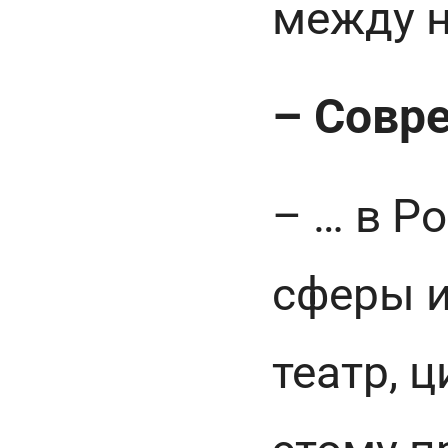
между н
– Совр
– … в Р
сферы и
театр, 