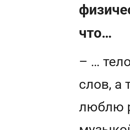
физичес
что…
– … ⁠те
слов, а
люблю р
музыкой