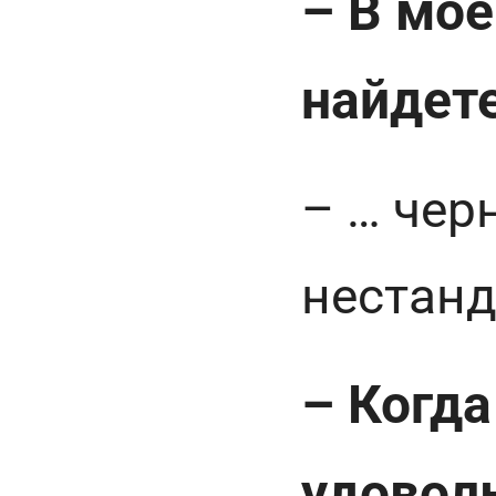
– В мо
найдет
– … ⁠че
нестанд
– Когда
удовол