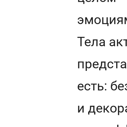
эмоциям
Тела ак
предста
есть: б
и декор