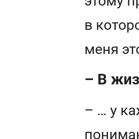
этому п
в котор
меня эт
– В жи
– … у к
пониман