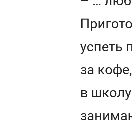
– … люб
Пригото
успеть 
за кофе
в школу
занима