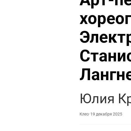
хореог
Элект
Стани
Лангн
Юлия К
Клео
•
19 декабря 2025