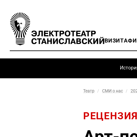
ВИЗИТ
АФ
Истори
Театр
/
СМИ о нас
/
20
РЕЦЕНЗИ
Арт-п