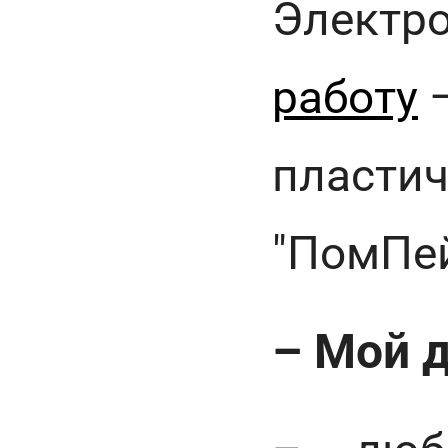
Электр
работу
–
пластич
"ПомПей
– Мой д