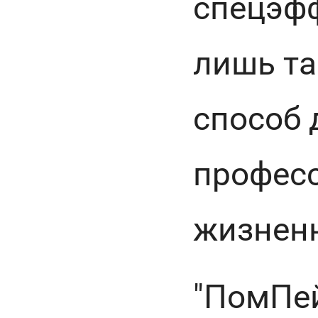
спецэфф
лишь т
способ 
професс
жизненн
"ПомПей