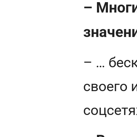
– Мног
значен
– … бес
своего 
соцсетя