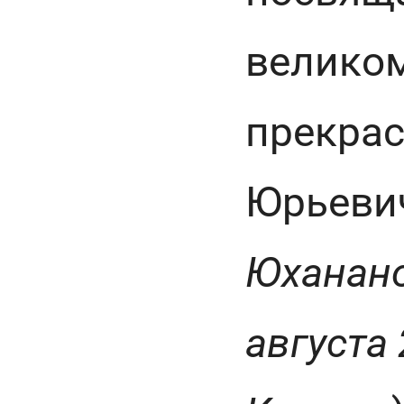
великом
прекрас
Юрьевич
Юханано
августа 