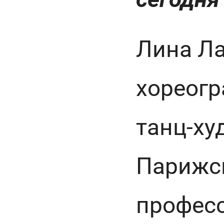
Лина Ла
хореогр
танц-ху
Парижс
профес