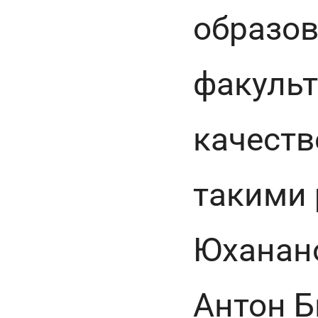
образов
факульт
качеств
такими 
Юханано
Антон Б