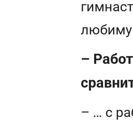
гимнаст
любимую
– Рабо
сравни
– … с р