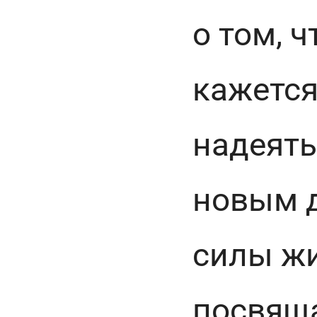
о том, ч
кажется
надеятьс
новым 
силы жи
посвящ