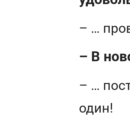
– … ⁠про
– В нов
– … ⁠по
один!