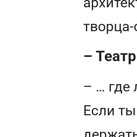
архитек
творца-
– Театр
– … ⁠гд
Если ты
держать