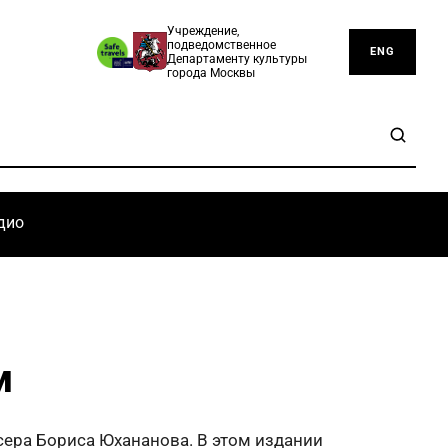
Учреждение,
подведомственное
ENG
Департаменту культуры
города Москвы
дио
м
ера Бориса Юхананова. В этом издании