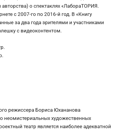
и авторства) о спектаклях «ЛабораТОРИЯ.
ете с 2007-го по 2016-й год. В «Книгу
анные за два года зрителями и участниками
флешку с видеоконтентом.
.
р.
р.
кого режиссера Бориса Юхананова
го неомистериальных художественных
оектный театр является наиболее адекватной