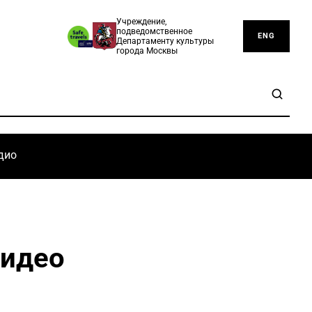
Учреждение,
подведомственное
ENG
Департаменту культуры
города Москвы
дио
Видео