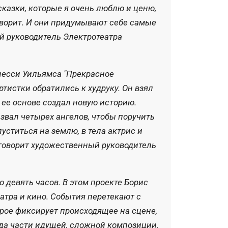
 сказки, которые я очень люблю и ценю,
оворит. И они придумывают себе самые
й руководитель Электротеатра
несси Уильямса "Прекрасное
ртистки обратились к худруку. Он взял
 ее основе создал новую историю.
извал четырех ангелов, чтобы поручить
уститься на землю, в тела актрис и
– говорит художественный руководитель
 девять часов. В этом проекте Борис
тра и кино. События перетекают с
торое фиксирует происходящее на сцене,
рода части идущей, сложной композиции,