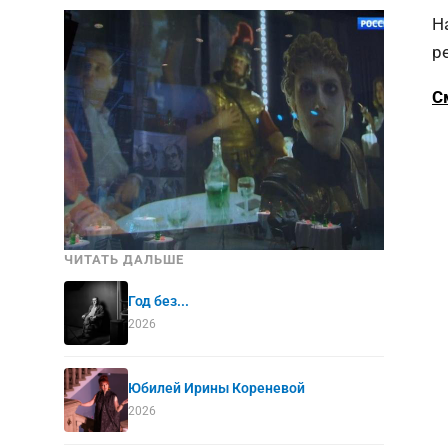
Н
р
С
ЧИТАТЬ ДАЛЬШЕ
Год без...
2026
Юбилей Ирины Кореневой
2026