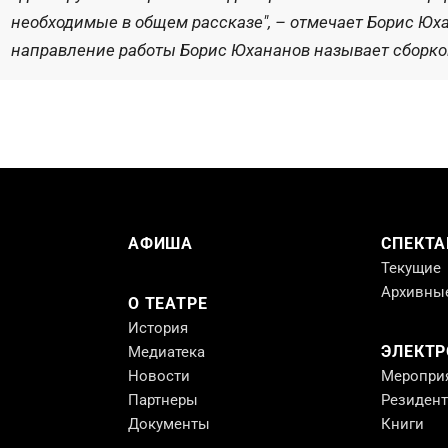
необходимые в общем рассказе", – отмечает Борис Юха
направление работы Борис Юхананов называет сборкой 
АФИША
СПЕКТА
Текущие
Архивны
О ТЕАТРЕ
История
ЭЛЕКТ
Медиатека
Новости
Меропри
Партнеры
Резиден
Документы
Книги