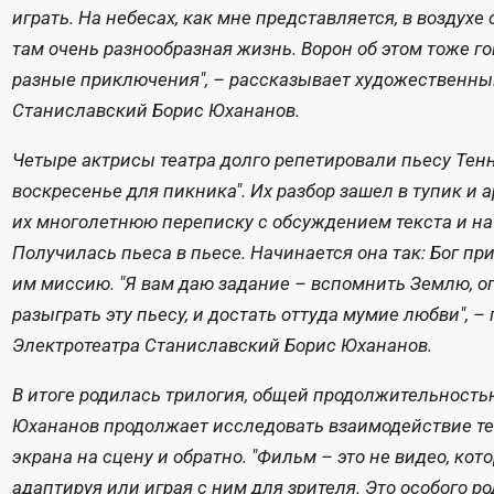
играть. На небесах, как мне представляется, в воздухе
там очень разнообразная жизнь. Ворон об этом тоже г
разные приключения", – рассказывает художественны
Станиславский Борис Юхананов.
Четыре актрисы театра долго репетировали пьесу Тен
воскресенье для пикника". Их разбор зашел в тупик и а
их многолетнюю переписку с обсуждением текста и на
Получилась пьеса в пьесе. Начинается она так: Бог пр
им миссию. "Я вам даю задание – вспомнить Землю, оп
разыграть эту пьесу, и достать оттуда мумие любви", 
Электротеатра Станиславский Борис Юхананов.
В итоге родилась трилогия, общей продолжительностью
Юхананов продолжает исследовать взаимодействие теа
экрана на сцену и обратно. "Фильм – это не видео, ко
адаптируя или играя с ним для зрителя. Это особого 