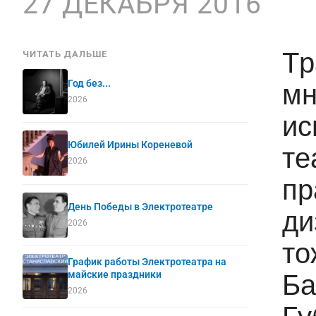
27 ДЕКАБРЯ 2016
Тр
ЧИТАТЬ ДАЛЬШЕ
Год без...
мн
2026
ис
Юбилей Ирины Кореневой
те
2026
пр
День Победы в Электротеатре
ди
2026
то
График работы Электротеатра на
майские праздники
Ба
2026