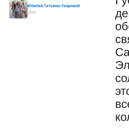
Гу
Юбилей Татьяны Ухаровой
де
2026
об
св
Са
Эл
со
эт
вс
ко