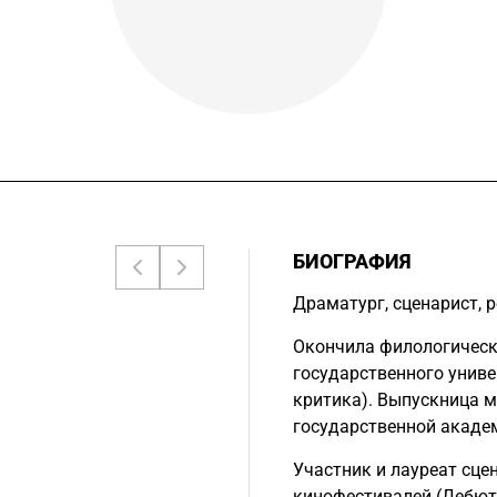
БИОГРАФИЯ
Драматург, сценарист, 
Окончила филологическ
государственного универ
критика). Выпускница м
государственной академ
Участник и лауреат сце
кинофестивалей (Дебют,