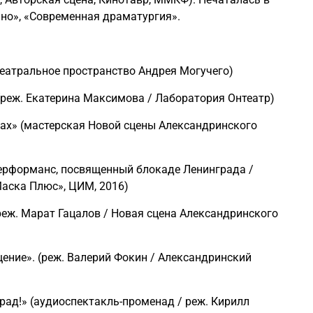
но», «Современная драматургия».
(театральное пространство Андрея Могучего)
 (реж. Екатерина Максимова / Лаборатория Онтеатр)
ках» (мастерская Новой сцены Александринского
перформанс, посвященный блокаде Ленинграда /
аска Плюс», ЦИМ, 2016)
реж. Марат Гацалов / Новая сцена Александринского
ение». (реж. Валерий Фокин / Александринский
рад!» (аудиоспектакль-променад / реж. Кирилл