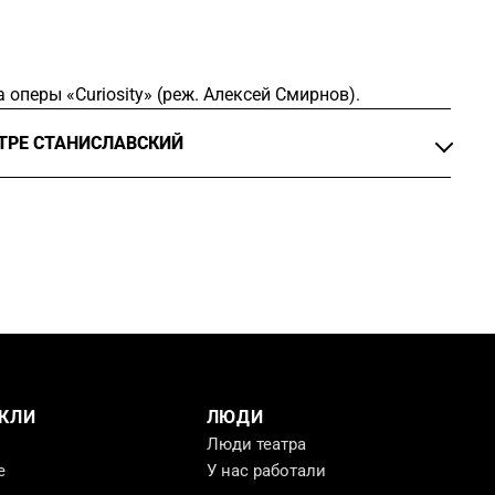
оперы «Curiosity» (реж. Алексей Смирнов).
АТРЕ СТАНИСЛАВСКИЙ
osity
», реж.
Алексей Смирнов
КЛИ
ЛЮДИ
Люди театра
е
У нас работали