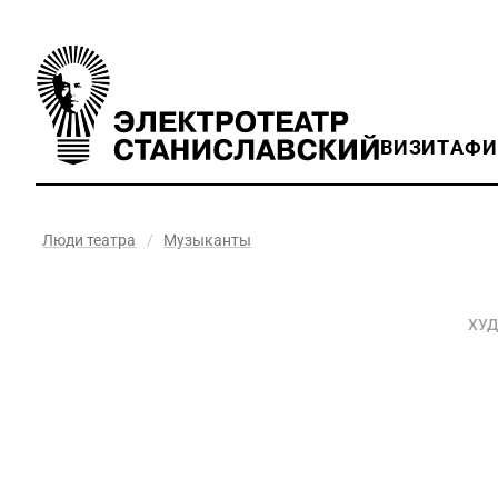
ВИЗИТ
АФ
Люди театра
/
Музыканты
ХУД