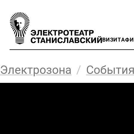
ВИЗИТ
АФ
Электрозона
/
Событи