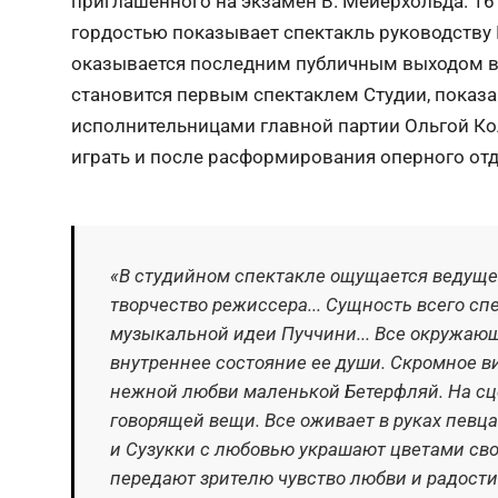
приглашенного на экзамен В. Мейерхольда. 16 
гордостью показывает спектакль руководству К
оказывается последним публичным выходом в е
становится первым спектаклем Студии, показа
исполнительницами главной партии Ольгой К
играть и после расформирования оперного отде
«В студийном спектакле ощущается ведущ
творчество режиссера... Сущность всего сп
музыкальной идеи Пуччини... Все окружающ
внутреннее состояние ее души. Скромное в
нежной любви маленькой Бетерфляй. На сце
говорящей вещи. Все оживает в руках певц
и Сузукки с любовью украшают цветами св
передают зрителю чувство любви и радости