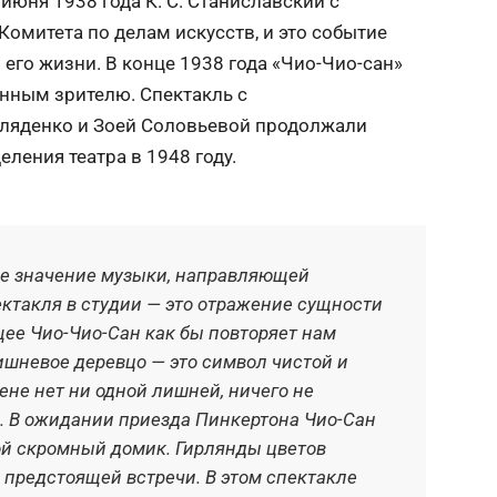
июня 1938 года К. С. Станиславский с
омитета по делам искусств, и это событие
го жизни. В конце 1938 года «Чио-Чио-сан»
нным зрителю. Спектакль с
оляденко и Зоей Соловьевой продолжали
ления театра в 1948 году.
ее значение музыки, направляющей
ектакля в студии — это отражение сущности
ее Чио-Чио-Сан как бы повторяет нам
ишневое деревцо — это символ чистой и
не нет ни одной лишней, ничего не
а. В ожидании приезда Пинкертона Чио-Сан
ой скромный домик. Гирлянды цветов
 предстоящей встречи. В этом спектакле