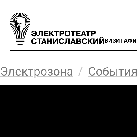
ВИЗИТ
АФ
Электрозона
/
Событи