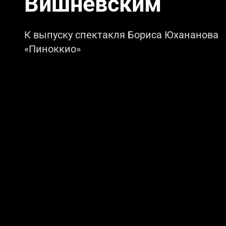
Вишневским
К выпуску спектакля Бориса Юхананова
«Пиноккио»