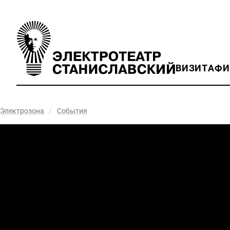
ВИЗИТ
АФ
Электрозона
/
События