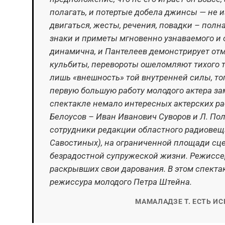
полагать, и потертые добела джинсы — не и
двигаться, жесты, речения, повадки – полн
знаки и приметы мгновенно узнаваемого и 
динамична, и Пантелеев демонстрирует от
кульбиты, перевороты ошеломляют тихого т
лишь «внешность» той внутренней силы, тог
первую большую работу молодого актера з
спектакле немало интересных актерских рабо
Белоусов – Иван Иванович Суворов и Л. По
сотрудники редакции областного радиовещан
Савостиных), на ограниченной площади сц
безрадостной супружеской жизни. Режиссер
раскрывших свои дарования. В этом спектак
режиссура молодого Петра Штейна.
МАМАЛАДЗЕ Т. ЕСТЬ ИСК