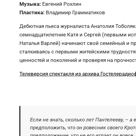
Музыка:
Евгений Рохлин
Пластика:
Владимир Грамматиков
Дебютная пьеса журналиста Анатолия Тоболяка
семнадцатилетние Катя и Сергей (первыми ис
Наталья Варлей) начинают свой семейный и п
сталкиваясь с первыми житейскими трудностя
ценностей и поколений и проверяя на прочнос
Телеверсия спектакля из архива Гостелерадио
Если не знать, сколько лет Пантелееву, – а 
предположить, что он ровесник своего Крот
предположение, что не его играет он вовсе,