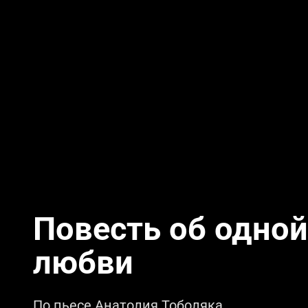
Повесть об одной
любви
По пьесе Анатолия Тоболяка