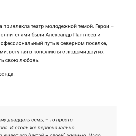
 привлекла театр молодежной темой. Герои –
полнителями были Александр Пантлеев и
рофессиональный путь в северном поселке,
ми, вступая в конфликты с людьми других
ть свою любовь.
фонда
.
ему двадцать семь, – то просто
Есл
ова. И столь же первоначально
пре
 а живет его (читай – своей) жизнью. Надо
пре