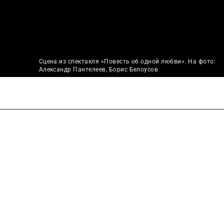
Сцена из спектакля «Повесть об одной любви». На фото:
Александр Пантелеев, Борис Белоусов