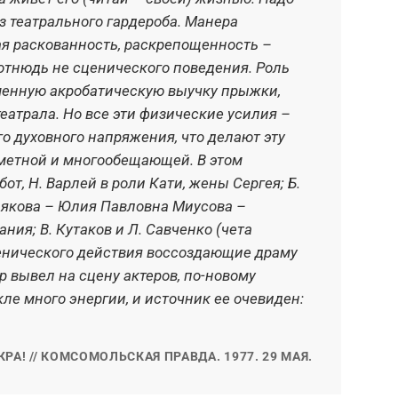
з театрального гардероба. Манера
пол
ая раскованность, раскрепощенность –
дви
отнюдь не сценического поведения. Роль
зна
менную акробатическую выучку прыжки,
дин
еатрала. Но все эти физические усилия –
кул
о духовного напряжения, что делают эту
лиш
аметной и многообещающей. В этом
пер
т, Н. Варлей в роли Кати, жены Сергея; Б.
спе
лякова – Юлия Павловна Миусова –
Бел
ия; В. Кутаков и Л. Савченко (чета
сот
енического действия воссоздающие драму
Сав
 вывел на сцену актеров, по-новому
без
ле много энергии, и источник ее очевиден:
рас
реж
РА! // КОМСОМОЛЬСКАЯ ПРАВДА. 1977. 29 МАЯ.