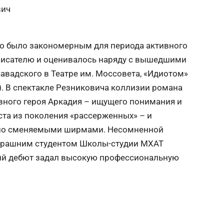
вич
о было закономерным для периода активного
 писателю и оценивалось наряду с вышедшими
Завадского в Театре им. Моссовета, «Идиотом»
). В спектакле Резниковича коллизии романа
вного героя Аркадия – ищущего понимания и
та из поколения «рассерженных» – и
но сменяемыми ширмами. Несомненной
черашним студентом Школы-студии МХАТ
ий дебют задал высокую профессиональную