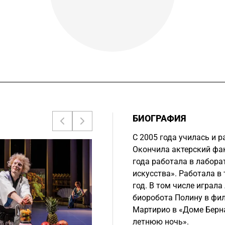
БИОГРАФИЯ
С 2005 года училась и р
Окончила актерский факу
года работала в лабора
искусства». Работала в
год. В том числе играл
биоробота Полину в фил
Мартирио в «Доме Берн
летнюю ночь».