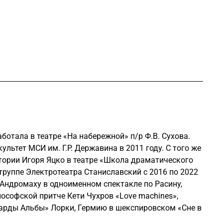
аботала в театре «На набережной» п/р Ф.В. Сухова.
льтет МСИ им. Г.Р. Державина в 2011 году. С того же
тории Игоря Яцко в театре «Школа драматического
 труппе Электротеатра Станиславский с 2016 по 2022
а Андромаху в одноименном спектакле по Расину,
ософской притче Кети Чухров «Love machines»,
арды Альбы» Лорки, Гермию в шекспировском «Сне в