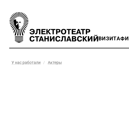
ВИЗИТ
АФ
У нас работали
/
Актеры