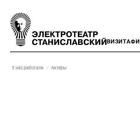
ВИЗИТ
АФ
У нас работали
/
Актеры