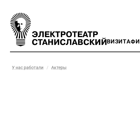
ВИЗИТ
АФ
У нас работали
/
Актеры