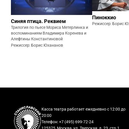
Пиноккио
Синяя птица. Реквием
Режиссер: Борис 
Трилогия по пьесе Мориса Метерлинка и
воспоминаниям Владимира Коренева и
Алефтины Константиновой
Режиссер: Борис Юхананов
Касса театра работает ежедневно с 12:00 до
20:00
Телефон: +7 (495) 699-72-24
125375, Москва, ул. Тверская, д. 23, стр.1