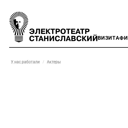
ВИЗИТ
АФ
У нас работали
/
Актеры