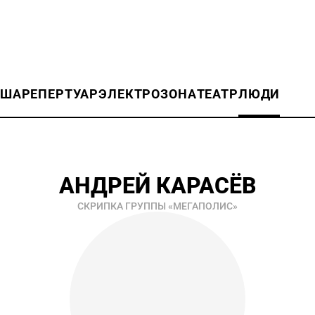
ИША
РЕПЕРТУАР
ЭЛЕКТРОЗОНА
ТЕАТР
ЛЮДИ
АНДРЕЙ КАРАСЁВ
СКРИПКА ГРУППЫ «МЕГАПОЛИС»