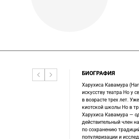
БИОГРАФИЯ
Харухиса Кавамура (Har
искусству театра Но у 
в возрасте трех лет. У
киотской школы Но в тр
Харухиса Кавамура — од
действительный член н
по сохранению традиций
популяризации и исслед