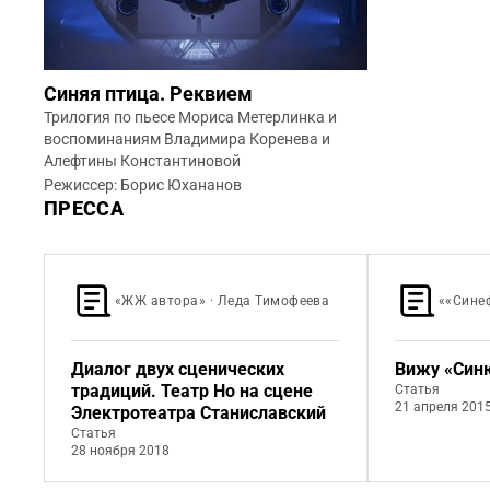
Синяя птица. Реквием
Трилогия по пьесе Мориса Метерлинка и
воспоминаниям Владимира Коренева и
Алефтины Константиновой
Режиссер: Борис Юхананов
ПРЕССА
«ЖЖ автора» · Леда Тимофеева
««Сине
Диалог двух сценических
Вижу «Син
традиций. Театр Но на сцене
Статья
21 апреля 201
Электротеатра Станиславский
Статья
28 ноября 2018