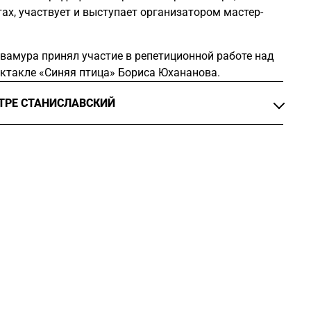
тах, участвует и выступает организатором мастер-
авамура принял участие в репетиционной работе над
ектакле
«Синяя птица»
Бориса Юхананова.
АТРЕ СТАНИСЛАВСКИЙ
о основам театра Но, «
Синяя птица. Реквием.
еж.
Борис Юхананов
ю