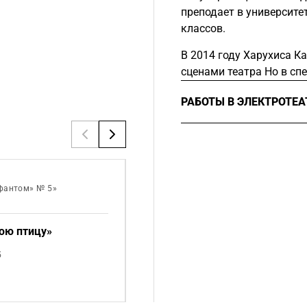
преподает в университе
классов.
В 2014 году Харухиса К
сценами театра Но в сп
РАБОТЫ В ЭЛЕКТРОТЕ
2015
Мастер-классы п
Путешествие
», р
««Синефантом» № 5» · Интервь
фантом» № 5»
подготовили: Леда Тимофеева,
Алина Котова. Перевод: Виктор
Нижельской
юю птицу»
От бессмертия к бессмертию
5
Интервью
20 июля 2015