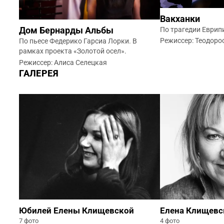
Вакханки
По трагедии Еврип
Дом Бернарды Альбы
Режиссер: Теодоро
По пьесе Федерико Гарсиа Лорки. В
рамках проекта «Золотой осел».
Режиссер: Алиса Селецкая
ГАЛЕРЕЯ
Юбилей Елены Клищевской
Елена Клищевс
7 фото
4 фото