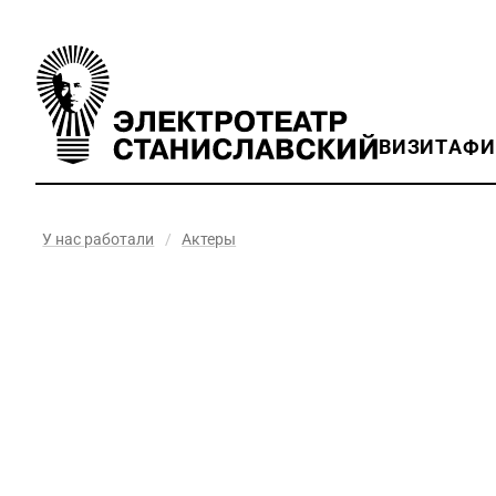
ВИЗИТ
АФ
У нас работали
/
Актеры