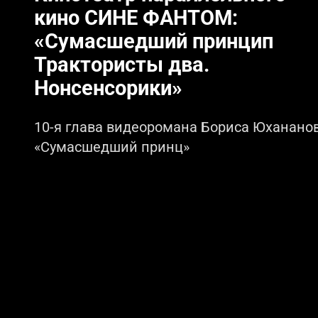
кино СИНЕ ФАНТОМ:
«Сумасшедший принцип
Трактористы два.
Нонсенсорики»
10-я глава видеоромана Бориса Юханано
«Сумасшедший принц»