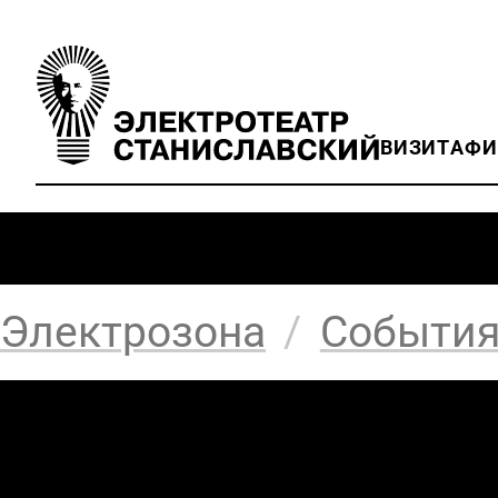
ВИЗИТ
АФ
Электрозона
/
Событи